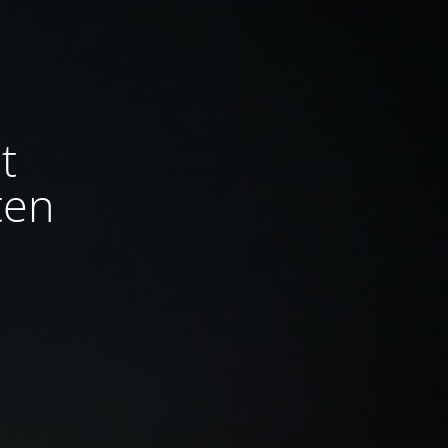
t
ten